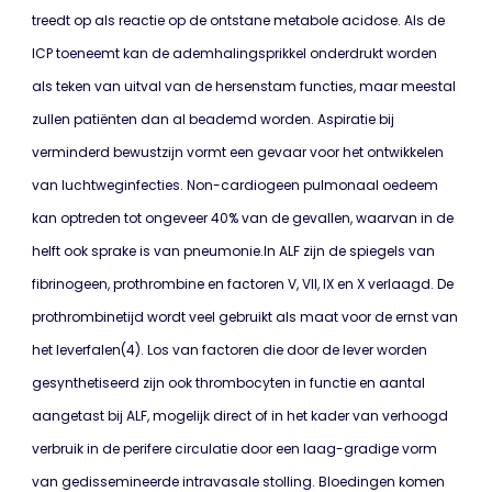
treedt op als reactie op de ontstane metabole acidose. Als de
ICP toeneemt kan de ademhalingsprikkel onderdrukt worden
als teken van uitval van de hersenstam functies, maar meestal
zullen patiënten dan al beademd worden. Aspiratie bij
verminderd bewustzijn vormt een gevaar voor het ontwikkelen
van luchtweginfecties. Non-cardiogeen pulmonaal oedeem
kan optreden tot ongeveer 40% van de gevallen, waarvan in de
helft ook sprake is van pneumonie.In ALF zijn de spiegels van
fibrinogeen, prothrombine en factoren V, VII, IX en X verlaagd. De
prothrombinetijd wordt veel gebruikt als maat voor de ernst van
het leverfalen(4). Los van factoren die door de lever worden
gesynthetiseerd zijn ook thrombocyten in functie en aantal
aangetast bij ALF, mogelijk direct of in het kader van verhoogd
verbruik in de perifere circulatie door een laag-gradige vorm
van gedissemineerde intravasale stolling. Bloedingen komen