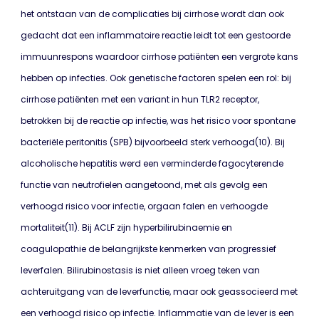
het ontstaan van de complicaties bij cirrhose wordt dan ook
gedacht dat een inflammatoire reactie leidt tot een gestoorde
immuunrespons waardoor cirrhose patiënten een vergrote kans
hebben op infecties. Ook genetische factoren spelen een rol: bij
cirrhose patiënten met een variant in hun TLR2 receptor,
betrokken bij de reactie op infectie, was het risico voor spontane
bacteriële peritonitis (SPB) bijvoorbeeld sterk verhoogd(10). Bij
alcoholische hepatitis werd een verminderde fagocyterende
functie van neutrofielen aangetoond, met als gevolg een
verhoogd risico voor infectie, orgaan falen en verhoogde
mortaliteit(11). Bij ACLF zijn hyperbilirubinaemie en
coagulopathie de belangrijkste kenmerken van progressief
leverfalen. Bilirubinostasis is niet alleen vroeg teken van
achteruitgang van de leverfunctie, maar ook geassocieerd met
een verhoogd risico op infectie. Inflammatie van de lever is een