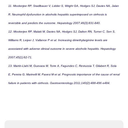
11. Mookerjee RP, Stadlbauer V, Lidder S, Wright GA, Hodges SJ, Davies NA, Jalan
R. Neutrophil dysfunction in alcoholic hepatitis superimposed on cirrhosis is
reversible and predicts the outcome. Hepatology 2007;46(3):831-840.
12. Mookerjee RP, Malaki M, Davies NA, Hodges SJ, Dalton RN, Turner C, Sen S,
Williams R, Leiper J, Vallance P et al. Increasing dimethylarginine levels are
associated with adverse clinical outcome in severe alcoholic hepatitis. Hepatology
2007;45(1):62-71.
13. Martin-Llahi M, Guevara M, Torre A, Fagundes C, Restuccia T, Gilabert R, Sola
E, Pereira G, Marinelli M, Pavesi M et al. Prognostic importance of the cause of renal
failure in patients with cirrhosis. Gastroenterology 2011;140(2):488-496 e484.