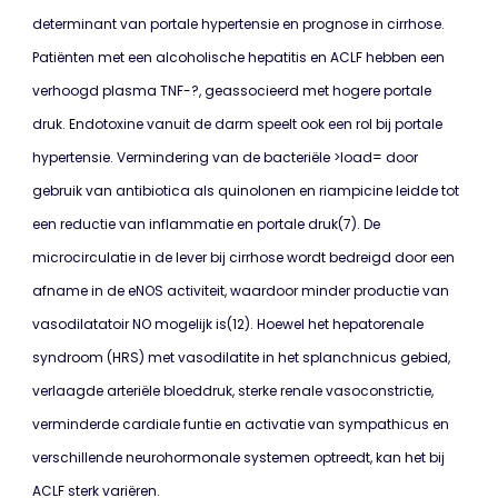
determinant van portale hypertensie en prognose in cirrhose.
Patiënten met een alcoholische hepatitis en ACLF hebben een
verhoogd plasma TNF-?, geassocieerd met hogere portale
druk. Endotoxine vanuit de darm speelt ook een rol bij portale
hypertensie. Vermindering van de bacteriële >load= door
gebruik van antibiotica als quinolonen en riampicine leidde tot
een reductie van inflammatie en portale druk(7). De
microcirculatie in de lever bij cirrhose wordt bedreigd door een
afname in de eNOS activiteit, waardoor minder productie van
vasodilatatoir NO mogelijk is(12). Hoewel het hepatorenale
syndroom (HRS) met vasodilatite in het splanchnicus gebied,
verlaagde arteriële bloeddruk, sterke renale vasoconstrictie,
verminderde cardiale funtie en activatie van sympathicus en
verschillende neurohormonale systemen optreedt, kan het bij
ACLF sterk variëren.