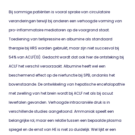
Bij sommige patiënten is vooral sprake van circulatoire
veranderingen terwijl bij anderen een verhoogde vorming van
pro-inflammatoire mediatoren op de voorgrond staat.
Toediening van terlipressine en albumine als standaard
therapie bij HRS worden gebruikt, maar zijn niet succesvol bij
54% van ACLF(13). Gedacht wordt dat ook hier de ontsteking bij
ACLF het verschil veroorzaakt. Albumine heeft wel een
beschermend effect op de nierfunctie bij SPB, ondanks het
bovenstaande. De ontwikkeling van hepatische encefalopathie
met zwelling van het brein wordt bij ACLF net als bij acuut
leverfalen gevonden. Verhoogde intracraniële druk is in
verschillende studies aangetoond. Ammoniak speelt een
belangrijke rol, maar een relatie tussen een bepaalde plasma
spiegel en de ernst van HE is niet zo duidelijk. Wel lijkt er een