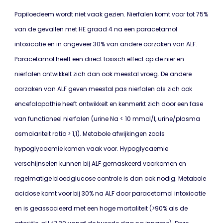
Papiloedeem wordt niet vaak gezien. Nierfalen komt voor tot 75%
van de gevallen met HE graad 4 na een paracetamol
intoxicatie en in ongeveer 30% van andere oorzaken van ALF.
Paracetamol heeft een direct toxisch effect op de nier en
nierfalen ontwikkelt zich dan ook meestal vroeg. De andere
oorzaken van ALF geven meestal pas nierfalen als zich ook
encefalopathie heeft ontwikkelt en kenmerkt zich door een fase
van functioneel nierfalen (urine Na < 10 mmol/l, urine/plasma
osmolariteit ratio > 1,1). Metabole afwijkingen zoals
hypoglycaemie komen vaak voor. Hypoglycaemie
verschijnselen kunnen bij ALF gemaskeerd voorkomen en
regelmatige bloedglucose controle is dan ook nodig. Metabole
acidose komt voor bij 30% na ALF door paracetamol intoxicatie
en is geassocieerd met een hoge mortaliteit (>90% als de