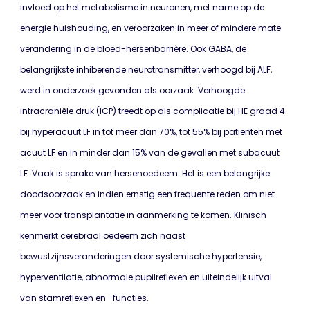
invloed op het metabolisme in neuronen, met name op de
energie huishouding, en veroorzaken in meer of mindere mate
verandering in de bloed-hersenbarrière. Ook GABA, de
belangrijkste inhiberende neurotransmitter, verhoogd bij ALF,
werd in onderzoek gevonden als oorzaak. Verhoogde
intracraniële druk (ICP) treedt op als complicatie bij HE graad 4
bij hyperacuut LF in tot meer dan 70%, tot 55% bij patiënten met
acuut LF en in minder dan 15% van de gevallen met subacuut
LF. Vaak is sprake van hersenoedeem. Het is een belangrijke
doodsoorzaak en indien ernstig een frequente reden om niet
meer voor transplantatie in aanmerking te komen. Klinisch
kenmerkt cerebraal oedeem zich naast
bewustzijnsveranderingen door systemische hypertensie,
hyperventilatie, abnormale pupilreflexen en uiteindelijk uitval
van stamreflexen en -functies.