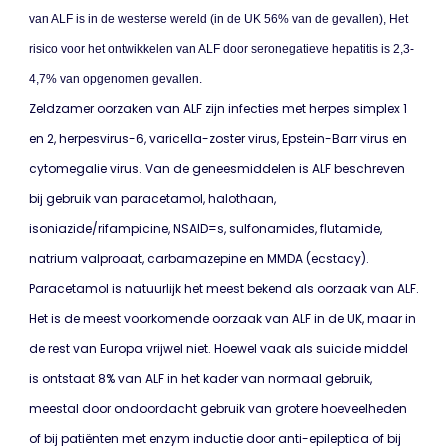
van ALF is in de westerse wereld (in de UK 56% van de gevallen), Het
risico voor het ontwikkelen van ALF door seronegatieve hepatitis is 2,3-
4,7% van opgenomen gevallen.
Zeldzamer oorzaken van ALF zijn infecties met herpes simplex 1
en 2, herpesvirus-6, varicella-zoster virus, Epstein-Barr virus en
cytomegalie virus. Van de geneesmiddelen is ALF beschreven
bij gebruik van paracetamol, halothaan,
isoniazide/rifampicine, NSAID=s, sulfonamides, flutamide,
natrium valproaat, carbamazepine en MMDA (ecstacy).
Paracetamol is natuurlijk het meest bekend als oorzaak van ALF.
Het is de meest voorkomende oorzaak van ALF in de UK, maar in
de rest van Europa vrijwel niet. Hoewel vaak als suicide middel
is ontstaat 8% van ALF in het kader van normaal gebruik,
meestal door ondoordacht gebruik van grotere hoeveelheden
of bij patiënten met enzym inductie door anti-epileptica of bij