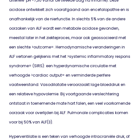
arteriële pH <7,30 vanaf de tweede dag na inname). Deze
acidose ontwikkelt zich voorafgaand aan encefalopathie en is
onafhankelijk van de nierfunctie. In slechts 5% van de andere
oorzaken van ALF wordt een metabole acidose gevonden,
meestal later in het ziekteproces, maar ook geassocieerd met
een slechte >outcome=. Hemodynamische veranderingen in
ALF vertonen gelijkenis met het >systemic inflammatory respons
syndrome= (SIRS): een hyperdynamische circulatie met
verhoogde >cardiac output= en verminderde perifere
vaatweerstand. Vasodilatatie veroorzaakt lage bloeddruk en
een relatieve hypovolemie. Bij voortgaande verslechtering
ontstaat in toenemende mate hart falen, een veel voorkomende
oorzaak voor overlijden bij ALF. Pulmonale complicaties komen
voor bij 50% van ALF(3).
Hyperventilatie is een teken van verhoogde intracraniële druk, of