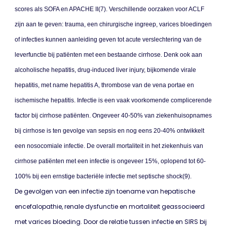
scores als SOFA en APACHE II(7). Verschillende oorzaken voor ACLF
zijn aan te geven: trauma, een chirurgische ingreep, varices bloedingen
of infecties kunnen aanleiding geven tot acute verslechtering van de
leverfunctie bij patiënten met een bestaande cirrhose. Denk ook aan
alcoholische hepatitis, drug-induced liver injury, bijkomende virale
hepatitis, met name hepatitis A, thrombose van de vena portae en
ischemische hepatitis. Infectie is een vaak voorkomende complicerende
factor bij cirrhose patiënten. Ongeveer 40-50% van ziekenhuisopnames
bij cirrhose is ten gevolge van sepsis en nog eens 20-40% ontwikkelt
een nosocomiale infectie. De overall mortaliteit in het ziekenhuis van
cirrhose patiënten met een infectie is ongeveer 15%, oplopend tot 60-
100% bij een ernstige bacteriële infectie met septische shock(9).
De gevolgen van een infectie zijn toename van hepatische
encefalopathie, renale dysfunctie en mortaliteit geassocieerd
met varices bloeding. Door de relatie tussen infectie en SIRS bij