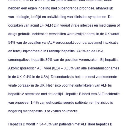
hebben een eigen indeling met bijbehorende prognose, afhankelijk
van etiologie, leeftijd en ontwikkeling van klinische symptomen. De
oorzaken van acuut LF (ALF) zijn vooral virale infecties en medicijnen of
drugs gebruik. Incidenties verschillen wereldwijd enorm: in de UK wordt
54% van de gevallen van ALF veroorzaakt door paracetamol intoxicatie
en terwijl bijvoorbeeld in Frankrijk hepatitis B 45% en de USA
seronegatieve hepatitis 39% van de gevallen veroorzaken. Bij hepatitis
A komt sporadisch ALF voor (0,14 – 0,35% van alle ziekenhuisopnames
in de UK, 0,4% in de USA). Desondanks is het de meest voorkomende
virale oorzaak in de UK. Het risico voor het ontwikkelen van ALF bij
hepatitis A neemt toe met de leeftijd. Hepatitis B heeft een ALF incidentie
van ongeveer 1-4% van gehospitaliseerde patiënten en het risico is
hoger bij met hepatitis D of ? virus co-infectie.
Hepatitis D wordt in 34-43% van patiënten met ALF door hepatitis B