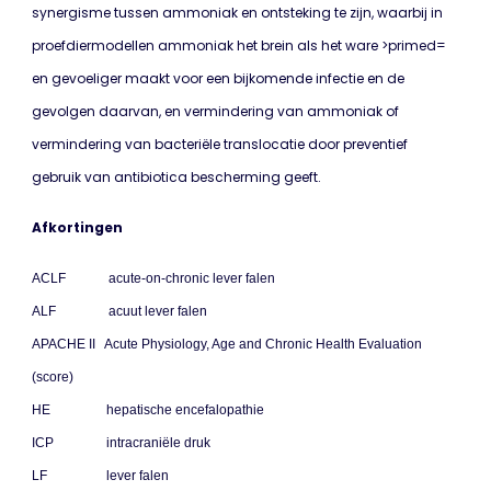
synergisme tussen ammoniak en ontsteking te zijn, waarbij in
proefdiermodellen ammoniak het brein als het ware >primed=
en gevoeliger maakt voor een bijkomende infectie en de
gevolgen daarvan, en vermindering van ammoniak of
vermindering van bacteriële translocatie door preventief
gebruik van antibiotica bescherming geeft.
Afkortingen
ACLF acute-on-chronic lever falen
ALF acuut lever falen
APACHE II Acute Physiology, Age and Chronic Health Evaluation
(score)
HE hepatische encefalopathie
ICP intracraniële druk
LF lever falen