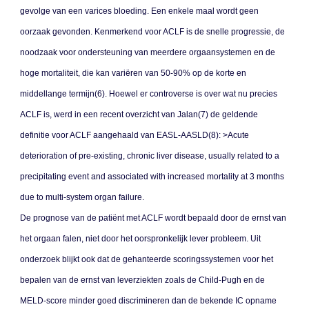
gevolge van een varices bloeding. Een enkele maal wordt geen
oorzaak gevonden. Kenmerkend voor ACLF is de snelle progressie, de
noodzaak voor ondersteuning van meerdere orgaansystemen en de
hoge mortaliteit, die kan variëren van 50-90% op de korte en
middellange termijn(6). Hoewel er controverse is over wat nu precies
ACLF is, werd in een recent overzicht van Jalan(7) de geldende
definitie voor ACLF aangehaald van EASL-AASLD(8): >Acute
deterioration of pre-existing, chronic liver disease, usually related to a
precipitating event and associated with increased mortality at 3 months
due to multi-system organ failure.
De prognose van de patiënt met ACLF wordt bepaald door de ernst van
het orgaan falen, niet door het oorspronkelijk lever probleem. Uit
onderzoek blijkt ook dat de gehanteerde scoringssystemen voor het
bepalen van de ernst van leverziekten zoals de Child-Pugh en de
MELD-score minder goed discrimineren dan de bekende IC opname