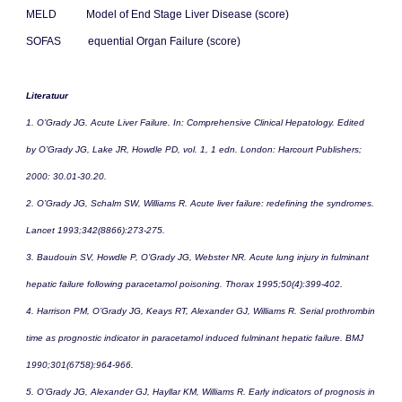
MELD Model of End Stage Liver Disease (score)
SOFAS equential Organ Failure (score)
Literatuur
1. O’Grady JG. Acute Liver Failure. In: Comprehensive Clinical Hepatology. Edited
by O’Grady JG, Lake JR, Howdle PD, vol. 1, 1 edn. London: Harcourt Publishers;
2000: 30.01-30.20.
2. O’Grady JG, Schalm SW, Williams R. Acute liver failure: redefining the syndromes.
Lancet 1993;342(8866):273-275.
3. Baudouin SV, Howdle P, O’Grady JG, Webster NR. Acute lung injury in fulminant
hepatic failure following paracetamol poisoning. Thorax 1995;50(4):399-402.
4. Harrison PM, O’Grady JG, Keays RT, Alexander GJ, Williams R. Serial prothrombin
time as prognostic indicator in paracetamol induced fulminant hepatic failure. BMJ
1990;301(6758):964-966.
5. O’Grady JG, Alexander GJ, Hayllar KM, Williams R. Early indicators of prognosis in