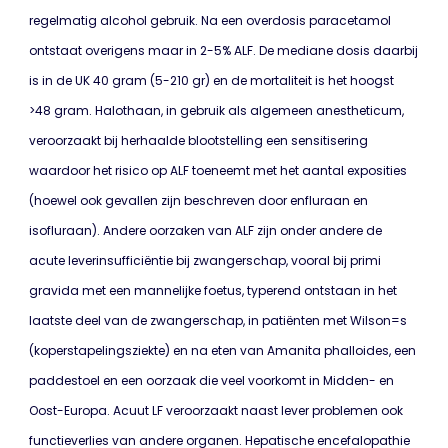
regelmatig alcohol gebruik. Na een overdosis paracetamol
ontstaat overigens maar in 2-5% ALF. De mediane dosis daarbij
is in de UK 40 gram (5-210 gr) en de mortaliteit is het hoogst
>48 gram. Halothaan, in gebruik als algemeen anestheticum,
veroorzaakt bij herhaalde blootstelling een sensitisering
waardoor het risico op ALF toeneemt met het aantal exposities
(hoewel ook gevallen zijn beschreven door enfluraan en
isofluraan). Andere oorzaken van ALF zijn onder andere de
acute leverinsufficiëntie bij zwangerschap, vooral bij primi
gravida met een mannelijke foetus, typerend ontstaan in het
laatste deel van de zwangerschap, in patiënten met Wilson=s
(koperstapelingsziekte) en na eten van Amanita phalloides, een
paddestoel en een oorzaak die veel voorkomt in Midden- en
Oost-Europa. Acuut LF veroorzaakt naast lever problemen ook
functieverlies van andere organen. Hepatische encefalopathie