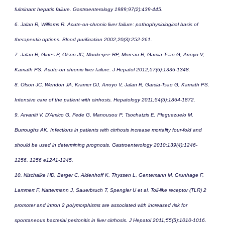
fulminant hepatic failure. Gastroenterology 1989;97(2):439-445.
6. Jalan R, Williams R. Acute-on-chronic liver failure: pathophysiological basis of
therapeutic options. Blood purification 2002;20(3):252-261.
7. Jalan R, Gines P, Olson JC, Mookerjee RP, Moreau R, Garcia-Tsao G, Arroyo V,
Kamath PS. Acute-on chronic liver failure. J Hepatol 2012;57(6):1336-1348.
8. Olson JC, Wendon JA, Kramer DJ, Arroyo V, Jalan R, Garcia-Tsao G, Kamath PS.
Intensive care of the patient with cirrhosis. Hepatology 2011;54(5):1864-1872.
9. Arvaniti V, D’Amico G, Fede G, Manousou P, Tsochatzis E, Pleguezuelo M,
Burroughs AK. Infections in patients with cirrhosis increase mortality four-fold and
should be used in determining prognosis. Gastroenterology 2010;139(4):1246-
1256, 1256 e1241-1245.
10. Nischalke HD, Berger C, Aldenhoff K, Thyssen L, Gentemann M, Grunhage F,
Lammert F, Nattermann J, Sauerbruch T, Spengler U et al. Toll-like receptor (TLR) 2
promoter and intron 2 polymorphisms are associated with increased risk for
spontaneous bacterial peritonitis in liver cirrhosis. J Hepatol 2011;55(5):1010-1016.