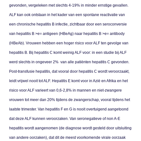
gevonden, vergeleken met slechts 4-19% in minder ernstige gevallen.
ALF kan ook ontstaan in het kader van een spontane reactivatie van
een chronische hepatitis B infectie, zichtbaar door een seroconversie
van hepatitis B >e= antigeen (HBeAg) naar hepatitis B >e= antibody
(HBeAb). Vrouwen hebben een hoger risico voor ALF ten gevolge van
hepatitis B. Bij hepatitis C komt weinig ALF voor: in een studie bij ALF
werd slechts in ongeveer 2% van alle patiënten hepatitis C gevonden.
Post-transfusie hepatitis, dat vooral door hepatitis C wordt veroorzaakt,
leidt vrijwel nooit tot ALF. Hepatitis E komt voor in Azië en Afrika en het
risico voor ALF varieert van 0,6-2,8% in mannen en niet-zwangere
vrouwen tot meer dan 20% tijdens de zwangerschap, vooral tijdens het
laatste trimester. Van hepatitis F en G is nooit overtuigend aangetoond
dat deze ALF kunnen veroorzaken. Van seronegatieve of non A-E
hepatitis wordt aangenomen (de diagnose wordt gesteld door uitsluiting
van andere oorzaken), dat dit de meest voorkomende virale oorzaak