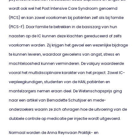
wordt ook wel het Post Intensive Care Syndroom genoemd
(PICS) en kan zowel voorkomen bij patiënten zelf als bij familie
(PICS-F). Door familie te betrekken in de basiszorg van hun
naasten op de IC kunnen deze klachten gereduceerd of zelfs
voorkomen worden. Zij krijgen het gevoel een wezenlijke bijdrage
te kunnen leveren, waardoor gevoelens van angst, stress en
machteloosheid kunnen verminderen. De vakjury waardeerde
vooral het multidisciplinaire karakter van het project. Zowel IC-
verpleegkundigen, studenten van de HAN, patiënten en
mantelzorgers nemen eraan deel. De Wetenschapsprijs ging
naar een artikel van Bernadette Schutijser en mede-
onderzoekers waarin ze zich afvragen hoe de uitvoering van de
dubbele controle op medicatie per injectie wordt uitgevoerd.
Normaal worden de Anna Reynvaan Praktijk- en