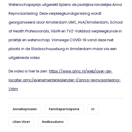
Wetenschapsprijs uitgereikt tijdens de jaarlijkse landelijke Anna
Reynvaanlezing. Deze verpleegkundige lezing wordt
georganiseerd door Amsterdam UMC, HvA/Amsterdam, School
of Health Professionals, V&VN en TVZ-Vakblad verpleegkunde in
praktijk en wetenschap. Vanwege COVID-19 vond deze niet
plaats in de Stadsschouwburg in Amsterdam maar via een
uitgebreide video.
De video is hier te zien:
https://www.amc.nl/web/over-de-
locatie-amc/evenementenkalender-1/anna-reynvaanlezing-
1.htm
AnnaReynvaan
Familieparticipatie
IC
Lilian Vloet
Radboudumc